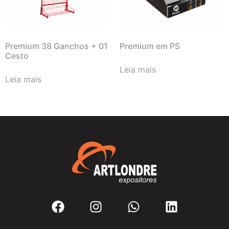
Premium 38 Ganchos + 01
Premium em PS
Cesto
Leia mais
Leia mais