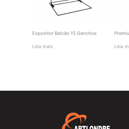
Expositor Balcão 15 Ganchos
Premi
Leia mais
Leia m