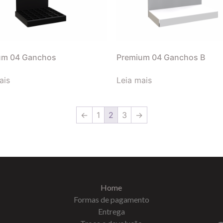
um 04 Ganchos
Premium 04 Ganchos B
ais
Leia mais
←
1
2
3
→
Home
Formas de pagamento
Entrega