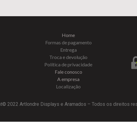
Home
Formas de pagamento
Entrega
Troca e devolução
Política de privacidade
Fale conosco
A empresa
Localização
t© 2022 Artlondre Displays e Aramados – Todos os direitos r