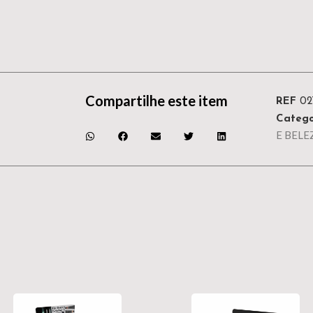
Compartilhe este item
REF
02
Catego
E BELE