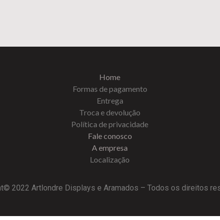
Home
Formas de pagamento
Entrega
Troca e devolução
Política de privacidade
Fale conosco
A empresa
Localização
t© 2022 Artlondre Displays e Aramados – Todos os direitos r