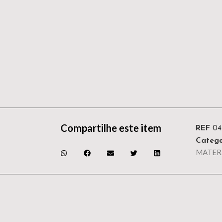
Compartilhe este item
REF
0
Catego
MATER