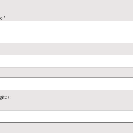
to
*
gitos: