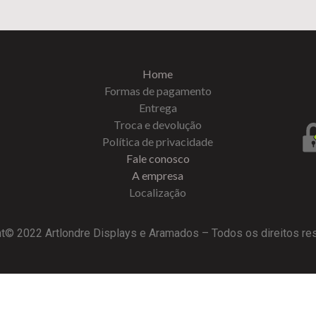
Home
Formas de pagamento
Entrega
Troca e devolução
Política de privacidade
Fale conosco
A empresa
Localização
t© 2022 Artlondre Displays e Aramados – Todos os direitos r