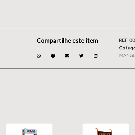
Compartilhe este item
REF
0
Catego
MANGU