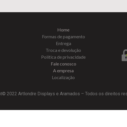
Home
Formas de pagamento
Entrega
Troca e devolução
Política de privacidade
Fale conosco
A empresa
Localização
t© 2022 Artlondre Displays e Aramados – Todos os direitos r