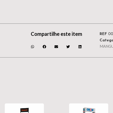
Compartilhe este item
REF
0
Catego
MANGU