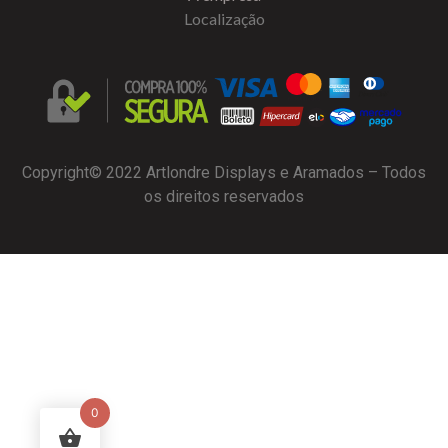
Localização
Copyright© 2022 Artlondre Displays e Aramados – Todos
os direitos reservados
0