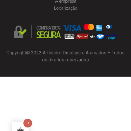
A empresa
Localização
Copyright© 2022 Artlondre Displays e Aramados – Todos
os direitos reservados
0