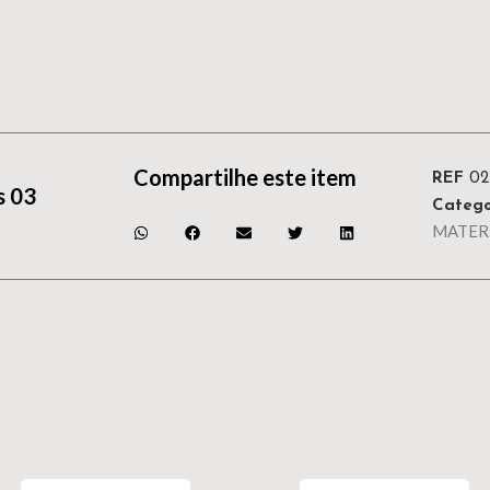
Compartilhe este item
REF
0
s 03
Catego
MATER