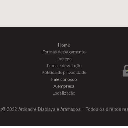
Home
Formas de pagamento
Entrega
Troca e devolução
Política de privacidade
Fale conosco
A empresa
Localização
t© 2022 Artlondre Displays e Aramados – Todos os direitos r