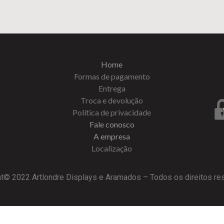
Home
Formas de pagamento
Entrega
Troca e devolução
Política de privacidade
Fale conosco
A empresa
Localização
t© 2022 Artlondre Displays e Aramados – Todos os direitos r