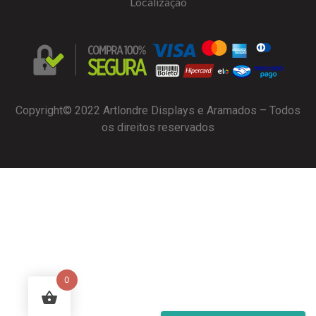
Localização
Copyright© 2022 Artlondre Displays e Aramados – Todos
os direitos reservados
0