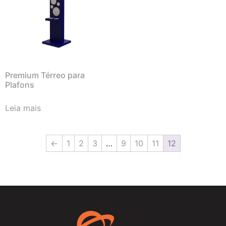
Premium Térreo para
Plafons
Leia mais
←
1
2
3
…
9
10
11
12