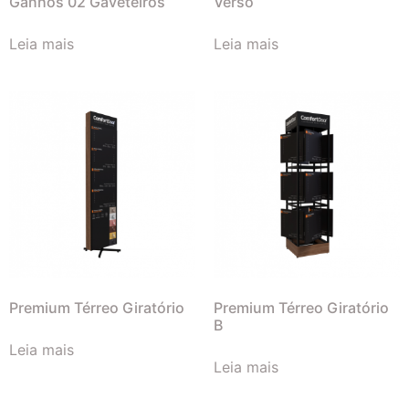
Ganhos 02 Gaveteiros
Verso
Leia mais
Leia mais
Premium Térreo Giratório
Premium Térreo Giratório
B
Leia mais
Leia mais